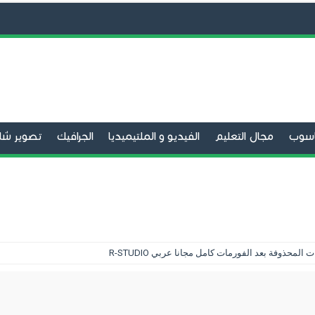
حاسوب
مجال التعليم
الفيديو و الملتيميديا
الجرافيك
تصوير شا
الفيديو
برامج التحميل
تنظيف الحاسوب
صيانة الحاسوب
متص
لمحذوفة بعد الفورمات كامل مجانا عربي R-STUDIO