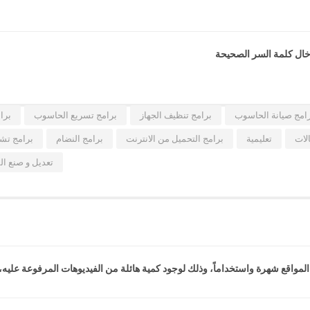
دخال كلمة السر الصحيحة
امج صيانة الحاسوب
برامج تنظيف الجهاز
برامج تسريع الحاسوب
برا
لات
تعليمية
برامج التحميل من الانترنت
برامج النضام
برامج تشغ
تعديل و صنع ال
المواقع شهرة واستخداماً، وذلك لوجود كمية هائلة من الفيديوهات المرفوعة عليه،.