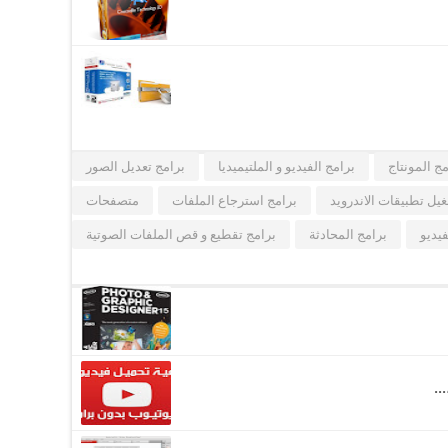
مج المونتاج
برامج الفيديو و الملتيميديا
برامج تعديل الصور
يل تطبيقات الاندرويد
برامج استرجاع الملفات
متصفحات
فيديو
برامج المحادثة
برامج تقطيع و قص الملفات الصوتية
..