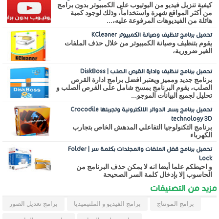
كيفية تنزيل فيديو من اليوتيوب على الكمبيوتر بدون برامج
من أكثر المواقع شهرة واستخداماً، وذلك لوجود كمية
هائلة من الفيديوهات المرفوعة عليه،...
تحميل برنامج تنظيف وصيانة الكمبيوتر KCleaner
يقوم بتنظيف وصيانة الكمبيوتر من خلال حذف الملفات
الغير ضرورية،
تحميل برنامج تنظيف وادارة القرص الصلب | DiskBoss
برنامج جديد ومميز ويعتبر افضل برامج ادارة القرص
الصلب، يقوم البرنامج بمسح شامل على القرص الصلب و
تحليل لجميع البيانات الموجو...
تحميل برنامج رسم الدوائر الالكترونية وتجربتها Crocodile
technology 3D
برنامج التكنولوجيا التفاعلي المدهش الخاص بتجارب
الكهرباء
تحميل برنامج قفل الملفات والمجلدات بكلمة سر | Folder
Lock
و احيطكم علما أيضا انه لا يمكن حذف البرنامج من
الحاسوب إلا بإدخال كلمة السر الصحيحة
مزيد من التصنيفات
برامج المونتاج
برامج الفيديو و الملتيميديا
برامج تعديل الصور