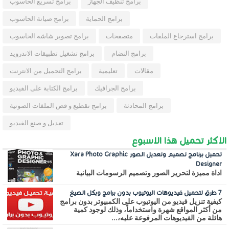
برامج تنظيف الجهاز
برامج تسريع الحاسوب
برامج الحماية
برامج صيانة الحاسوب
برامج استرجاع الملفات
متصفحات
برامج تصوير شاشة الحاسوب
برامج النضام
برامج تشغيل تطبيقات الاندرويد
مقالات
تعليمية
برامج التحميل من الانترنت
برامج الجرافيك
برامج الكتابة على الفيديو
برامج المحادثة
برامج تقطيع و قص الملفات الصوتية
تعديل و صنع الفيديو
الاكثر تحميل هذا الاسبوع
تحميل برنامج تصميم وتعديل الصور Xara Photo Graphic
Designer
اداة مميزة لتحرير الصور وتصميم الرسومات البيانية
7 طرق لتحميل فيديوهات اليوتيوب بدون برامج وبكل الصيغ
كيفية تنزيل فيديو من اليوتيوب على الكمبيوتر بدون برامج
من أكثر المواقع شهرة واستخداماً، وذلك لوجود كمية
هائلة من الفيديوهات المرفوعة عليه،...