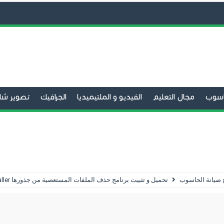
حاسوب
مجال التعليم
الفيديو و الملتيميديا
الجرافيك
تصوير شا
الفيديو
برامج التحميل
تنظيف الحاسوب
صيانة الحاسوب
متص
 صيانة الحاسوب
تحميل و تثبيت برنامج حذف الملفات المستعصية من جذورها Smarty Uninstaller