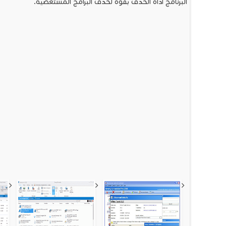
البرنامج اداة الحذف بقوة لحذف البرامج المستعصية.