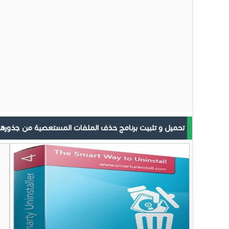
تحميل و تثبيت برنامج حذف الملفات المستعصية من جذورها marty Uninstaller