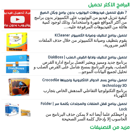
البرامج الاكثر تحميل
7 طرق لتحميل فيديوهات اليوتيوب بدون برامج وبكل الصيغ
كيفية تنزيل فيديو من اليوتيوب على الكمبيوتر بدون برامج
من أكثر المواقع شهرة واستخداماً، وذلك لوجود كمية
هائلة من الفيديوهات المرفوعة عليه،...
تحميل برنامج تنظيف وصيانة الكمبيوتر KCleaner
يقوم بتنظيف وصيانة الكمبيوتر من خلال حذف الملفات
الغير ضرورية،
تحميل برنامج تنظيف وادارة القرص الصلب | DiskBoss
برنامج جديد ومميز ويعتبر افضل برامج ادارة القرص
الصلب، يقوم البرنامج بمسح شامل على القرص الصلب و
تحليل لجميع البيانات الموجو...
تحميل برنامج رسم الدوائر الالكترونية وتجربتها Crocodile
technology 3D
برنامج التكنولوجيا التفاعلي المدهش الخاص بتجارب
الكهرباء
تحميل برنامج قفل الملفات والمجلدات بكلمة سر | Folder
Lock
و احيطكم علما أيضا انه لا يمكن حذف البرنامج من
الحاسوب إلا بإدخال كلمة السر الصحيحة
مزيد من التصنيفات