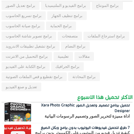
برامج المونتاج
برامج الفيديو و الملتيميديا
برامج تعديل الصور
برامج تنظيف الجهاز
برامج تسريع الحاسوب
برامج الحماية
برامج صيانة الحاسوب
برامج استرجاع الملفات
متصفحات
برامج تصوير شاشة الحاسوب
برامج النضام
برامج تشغيل تطبيقات الاندرويد
مقالات
تعليمية
برامج التحميل من الانترنت
برامج الجرافيك
برامج الكتابة على الفيديو
برامج المحادثة
برامج تقطيع و قص الملفات الصوتية
تعديل و صنع الفيديو
الاكثر تحميل هذا الاسبوع
تحميل برنامج تصميم وتعديل الصور Xara Photo Graphic
Designer
اداة مميزة لتحرير الصور وتصميم الرسومات البيانية
7 طرق لتحميل فيديوهات اليوتيوب بدون برامج وبكل الصيغ
كيفية تنزيل فيديو من اليوتيوب على الكمبيوتر بدون برامج