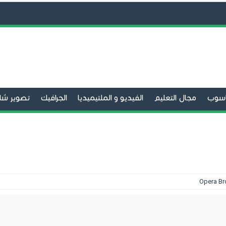
حاسوب
مجال التعليم
الفيديو و الملتيميديا
الجرافيك
تصوير شا
الفيديو
برامج التحميل
تنظيف الحاسوب
صيانة الحاسوب
متص