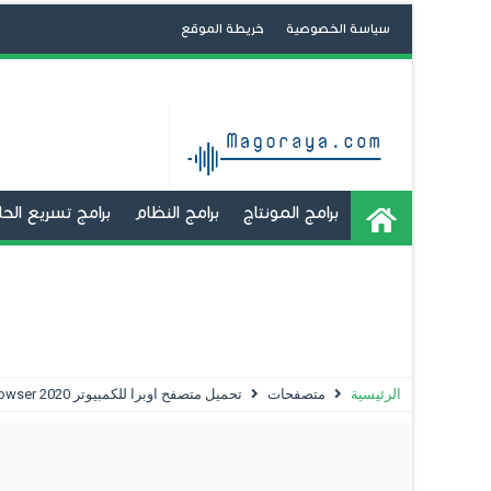
سياسة الخصوصية
خريطة الموقع
برامج المونتاج
برامج النظام
برامج تسريع ال
برامج تشغيل تطبيقات الاندرويد
تعديل و صنع 
استعادة الملفات المحذوفة
الحماية
تعديل الصور
الرئيسية
متصفحات
تحميل متصفح اوبرا للكمبيوتر 2020 Opera Browser