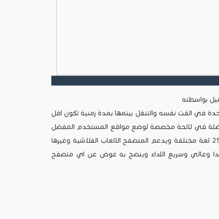
ميل بواسطته
دة في القت نفسه والتنقل بينمها بمدة زمنية تكون اقل
فضلة في لائحة مخصصة لوضع مواقع المستخدم المفضل
ويتم تحديثها بشكل دوري وكما يدعم هذا المتصفح اكثر من 25 لغة مختلفة ويدعم المتصفح الالعاب الفلاشية وغيرها
جدا وعالي وسريع الاداء وينصح به عوض عن اي متصفح