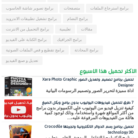
برامج استرجاع الملفات
متصفحات
برامج تصوير شاشة الحاسوب
برامج النضام
برامج تشغيل تطبيقات الاندرويد
مقالات
تعليمية
برامج التحميل من الانترنت
برامج الجرافيك
برامج الكتابة على الفيديو
برامج المحادثة
برامج تقطيع و قص الملفات الصوتية
تعديل و صنع الفيديو
الاكثر تحميل هذا الاسبوع
تحميل برنامج تصميم وتعديل الصور Xara Photo Graphic
Designer
اداة مميزة لتحرير الصور وتصميم الرسومات البيانية
7 طرق لتحميل فيديوهات اليوتيوب بدون برامج وبكل الصيغ
كيفية تنزيل فيديو من اليوتيوب على الكمبيوتر بدون برامج
من أكثر المواقع شهرة واستخداماً، وذلك لوجود كمية
هائلة من الفيديوهات المرفوعة عليه،...
تحميل برنامج رسم الدوائر الالكترونية وتجربتها Crocodile
technology 3D
برنامج التكنولوجيا التفاعلي المدهش الخاص بتجارب