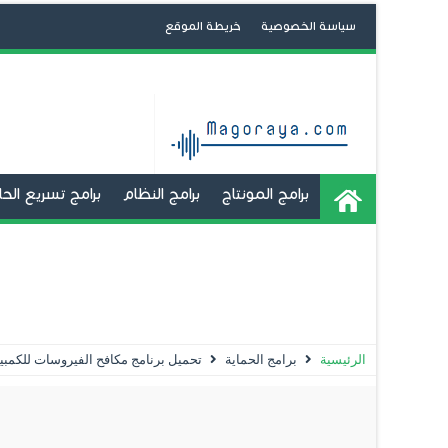
سياسة الخصوصية
خريطة الموقع
برامج المونتاج
برامج النظام
برامج تسريع ال
برامج تشغيل تطبيقات الاندرويد
تعديل و صنع 
استعادة الملفات المحذوفة
الحماية
تعديل الصور
الرئيسية
برامج الحماية
تحميل برنامج مكافح الفيروسات للكمبيوتر poo Anti-Virus