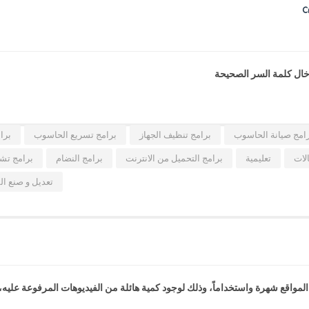
دخال كلمة السر الصحيحة
امج صيانة الحاسوب
برامج تنظيف الجهاز
برامج تسريع الحاسوب
برا
لات
تعليمية
برامج التحميل من الانترنت
برامج النضام
برامج تشغ
تعديل و صنع ال
المواقع شهرة واستخداماً، وذلك لوجود كمية هائلة من الفيديوهات المرفوعة عليه،.