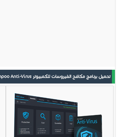
تحميل برنامج مكافح الفيروسات للكمبيوتر Ashampoo Anti-Virus