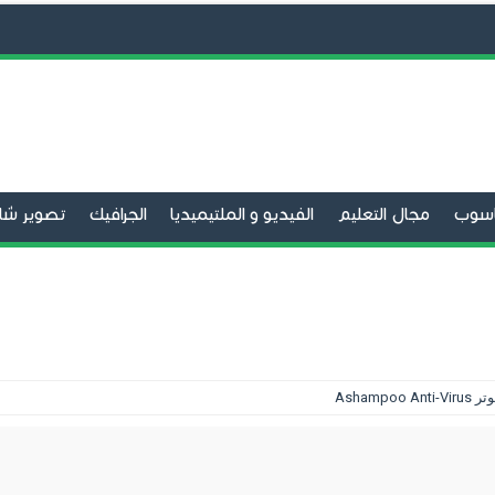
حاسوب
مجال التعليم
الفيديو و الملتيميديا
الجرافيك
تصوير شا
الفيديو
برامج التحميل
تنظيف الحاسوب
صيانة الحاسوب
متص
Asham