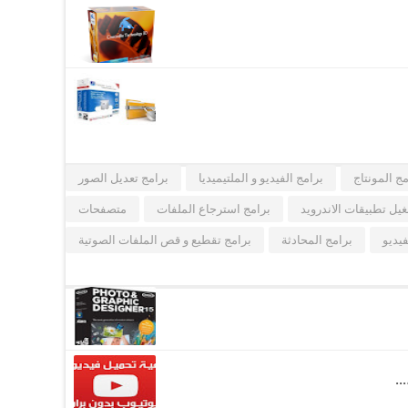
مج المونتاج
برامج الفيديو و الملتيميديا
برامج تعديل الصور
يل تطبيقات الاندرويد
برامج استرجاع الملفات
متصفحات
فيديو
برامج المحادثة
برامج تقطيع و قص الملفات الصوتية
..