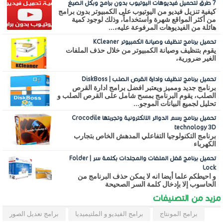
7 طرق لتحميل فيديوهات اليوتيوب بدون برامج وبكل الصيغ
كيفية تنزيل فيديو من اليوتيوب على الكمبيوتر بدون برامج
من أكثر المواقع شهرة واستخداماً، وذلك لوجود كمية
هائلة من الفيديوهات المرفوعة عليه،...
تحميل برنامج تنظيف وصيانة الكمبيوتر KCleaner
يقوم بتنظيف وصيانة الكمبيوتر من خلال حذف الملفات
الغير ضرورية،
تحميل برنامج تنظيف وادارة القرص الصلب | DiskBoss
برنامج جديد ومميز ويعتبر افضل برامج ادارة القرص
الصلب، يقوم البرنامج بمسح شامل على القرص الصلب و
تحليل لجميع البيانات الموجو...
تحميل برنامج رسم الدوائر الالكترونية وتجربتها Crocodile
technology 3D
برنامج التكنولوجيا التفاعلي المدهش الخاص بتجارب
الكهرباء
تحميل برنامج قفل الملفات والمجلدات بكلمة سر | Folder
Lock
و احيطكم علما أيضا انه لا يمكن حذف البرنامج من
الحاسوب إلا بإدخال كلمة السر الصحيحة
مزيد من التصنيفات
برامج المونتاج
برامج الفيديو و الملتيميديا
برامج تعديل الصور