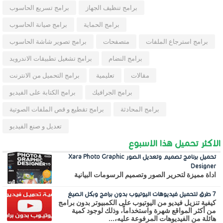
برامج تنظيف الجهاز
برامج تسريع الحاسوب
برامج الحماية
برامج صيانة الحاسوب
برامج استرجاع الملفات
متصفحات
برامج تصوير شاشة الحاسوب
برامج النضام
برامج تشغيل تطبيقات الاندرويد
مقالات
تعليمية
برامج التحميل من الانترنت
برامج الجرافيك
برامج الكتابة على الفيديو
برامج المحادثة
برامج تقطيع و قص الملفات الصوتية
تعديل و صنع الفيديو
الاكثر تحميل هذا الاسبوع
تحميل برنامج تصميم وتعديل الصور Xara Photo Graphic
Designer
اداة مميزة لتحرير الصور وتصميم الرسومات البيانية
7 طرق لتحميل فيديوهات اليوتيوب بدون برامج وبكل الصيغ
كيفية تنزيل فيديو من اليوتيوب على الكمبيوتر بدون برامج
من أكثر المواقع شهرة واستخداماً، وذلك لوجود كمية
هائلة من الفيديوهات المرفوعة عليه،...