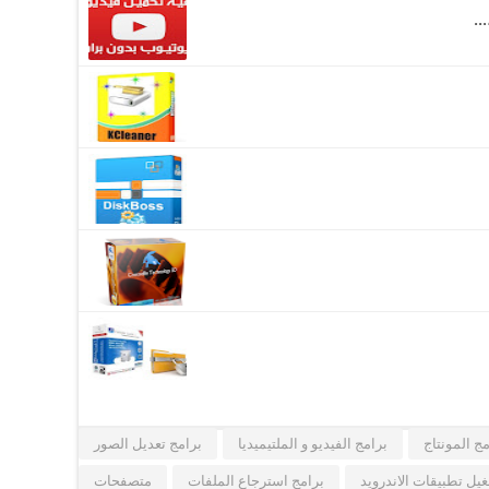
..
مج المونتاج
برامج الفيديو و الملتيميديا
برامج تعديل الصور
يل تطبيقات الاندرويد
برامج استرجاع الملفات
متصفحات