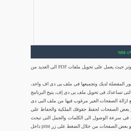
برنامج سوليد كونفرتر واحد من اقوى وافضل برامج الكمبيوتر حيث يعمل على تحويل ملفات PDF الى العديد من
لصور المفضلة لديك وتجميعها فى ملف بى دى اف واحد،
 التى تساعدك فى تحويل ملف بى دى إف، يتيح البرنامج
 ازالة الصفحات الغير مرغوب فيها من ملف البى دى
و بعض الصفحات لحفظ حقوقك الملكية والحفاظ على
ك فى سرعة الوصول الى الكلمات والجمل التى تبحث
عنها داخل ملف PDF، يمكنك طباعة ملف بى دى اف كله او بعض الصفحات من خلال الضغط على زر print داخل