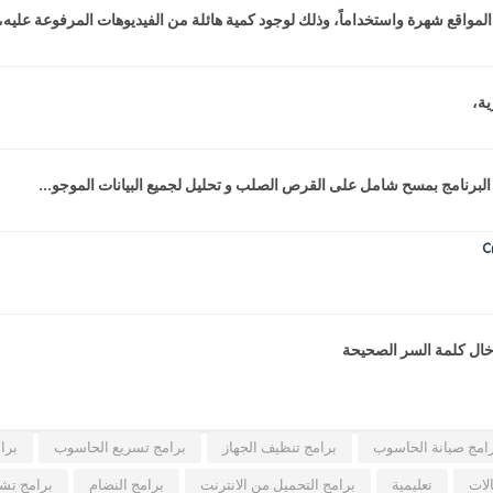
المواقع شهرة واستخداماً، وذلك لوجود كمية هائلة من الفيديوهات المرفوعة عليه،.
ية،
البرنامج بمسح شامل على القرص الصلب و تحليل لجميع البيانات الموجو...
دخال كلمة السر الصحيحة
امج صيانة الحاسوب
برامج تنظيف الجهاز
برامج تسريع الحاسوب
برا
لات
تعليمية
برامج التحميل من الانترنت
برامج النضام
برامج تشغ