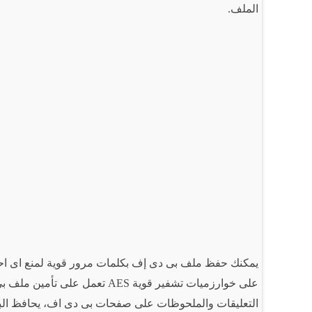
الملف.
يمكنك حفظ ملف بى دى إف بكلمات مرور قوية لمنع اى احد م
على خوارزميات تشفير قوية AES ت
التعليقات والملحوظات على صفحات بى دى اف، يحافظ البر