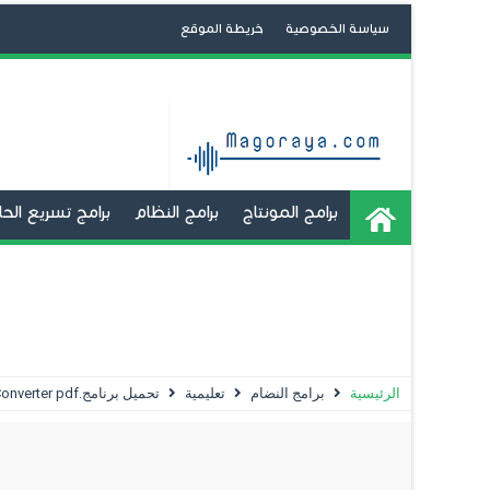
سياسة الخصوصية
خريطة الموقع
برامج المونتاج
برامج النظام
برامج تسريع ال
برامج تشغيل تطبيقات الاندرويد
تعديل و صنع 
استعادة الملفات المحذوفة
الحماية
تعديل الصور
الرئيسية
برامج النضام
تعليمية
تحميل برنامج.Solid Converter pdf