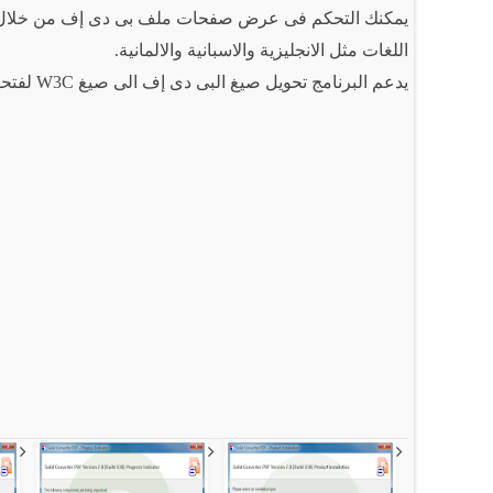
يمكنك التحكم فى عرض صفحات ملف بى دى إف من خلال تكبي
اللغات مثل الانجليزية والاسبانية والالمانية.
يدعم البرنامج تحويل صيغ البى دى إف الى صيغ W3C لفتحها على مواقع الانترنت وادخال التعديلات عليها.