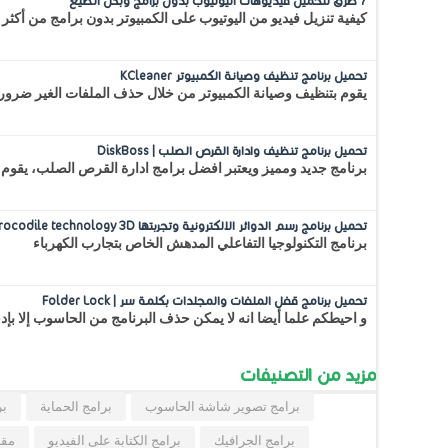
7 طرق لتحميل فيديوهات اليوتيوب بدون برامج وبكل الصيغ
كيفية تنزيل فيديو من اليوتيوب على الكمبيوتر بدون برامج من أكثر 
تحميل برنامج تنظيف وصيانة الكمبيوتر KCleaner
يقوم بتنظيف وصيانة الكمبيوتر من خلال حذف الملفات الغير ضرور
تحميل برنامج تنظيف وادارة القرص الصلب | DiskBoss
برنامج جديد ومميز ويعتبر افضل برامج ادارة القرص الصلب، يقوم 
تحميل برنامج رسم الدوائر الالكترونية وتجربتها Crocodile technology 3D
برنامج التكنولوجيا التفاعلي المدهش الخاص بتجارب الكهرباء
تحميل برنامج قفل الملفات والمجلدات بكلمة سر | Folder Lock
و احيطكم علما أيضا انه لا يمكن حذف البرنامج من الحاسوب إلا بإ
مزيد من التصنيفات
برامج تصوير شاشة الحاسوب
برامج الحماية
بر
برامج الجرافيك
برامج الكتابة على الفيديو
مقا