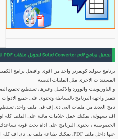
تحميل برنامج Solid Converter pdf لتحويل ملفات PDF الى وورد
المستندات الاخرى مثل الملفات النصية
و الباوربوينت والوورد والاكسل وغيرها، تستطيع تجميع ا
تتميز واجهة البرنامج بالبساطة وتحتوى على جميع الادوات
دمج العديد من ملفات البى دى إف فى ملف واحد، تستطيع
اف بسهولة، يمكنك عمل علامات مائية على الملف كله ا
الخصوصية ، يحتوى البرنامج على اداة بحث قوية تساعد