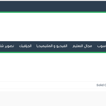
حاسوب
مجال التعليم
الفيديو و الملتيميديا
الجرافيك
تصوير شا
الفيديو
برامج التحميل
تنظيف الحاسوب
صيانة الحاسوب
متص