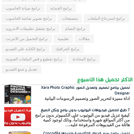
برامج الحماية
برامج صيانة الحاسوب
برامج استرجاع الملفات
متصفحات
برامج تصوير شاشة الحاسوب
برامج النضام
برامج تشغيل تطبيقات الاندرويد
مقالات
تعليمية
برامج التحميل من الانترنت
برامج الجرافيك
برامج الكتابة على الفيديو
برامج المحادثة
برامج تقطيع و قص الملفات الصوتية
تعديل و صنع الفيديو
الاكثر تحميل هذا الاسبوع
تحميل برنامج تصميم وتعديل الصور Xara Photo Graphic
Designer
اداة مميزة لتحرير الصور وتصميم الرسومات البيانية
7 طرق لتحميل فيديوهات اليوتيوب بدون برامج وبكل الصيغ
كيفية تنزيل فيديو من اليوتيوب على الكمبيوتر بدون برامج
من أكثر المواقع شهرة واستخداماً، وذلك لوجود كمية
هائلة من الفيديوهات المرفوعة عليه،...
تحميل برنامج رسم الدوائر الالكترونية وتجربتها Crocodile