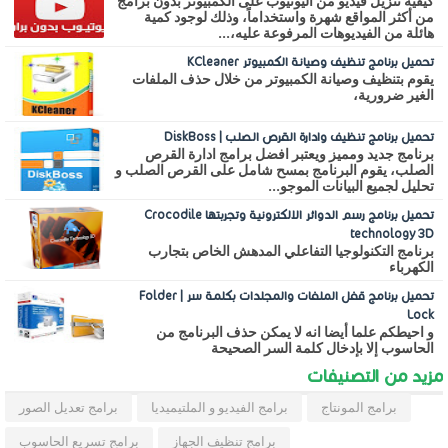
كيفية تنزيل فيديو من اليوتيوب على الكمبيوتر بدون برامج
من أكثر المواقع شهرة واستخداماً، وذلك لوجود كمية
هائلة من الفيديوهات المرفوعة عليه،...
تحميل برنامج تنظيف وصيانة الكمبيوتر KCleaner
يقوم بتنظيف وصيانة الكمبيوتر من خلال حذف الملفات
الغير ضرورية،
تحميل برنامج تنظيف وادارة القرص الصلب | DiskBoss
برنامج جديد ومميز ويعتبر افضل برامج ادارة القرص
الصلب، يقوم البرنامج بمسح شامل على القرص الصلب و
تحليل لجميع البيانات الموجو...
تحميل برنامج رسم الدوائر الالكترونية وتجربتها Crocodile
technology 3D
برنامج التكنولوجيا التفاعلي المدهش الخاص بتجارب
الكهرباء
تحميل برنامج قفل الملفات والمجلدات بكلمة سر | Folder
Lock
و احيطكم علما أيضا انه لا يمكن حذف البرنامج من
الحاسوب إلا بإدخال كلمة السر الصحيحة
مزيد من التصنيفات
برامج المونتاج
برامج الفيديو و الملتيميديا
برامج تعديل الصور
برامج تنظيف الجهاز
برامج تسريع الحاسوب